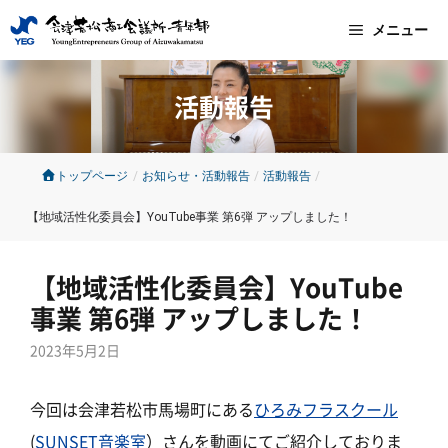
コ
メニュー
ン
テ
活動報告
ン
ツ
へ
トップページ
/
お知らせ・活動報告
/
活動報告
/
ス
【地域活性化委員会】YouTube事業 第6弾 アップしました！
キ
ッ
【地域活性化委員会】YouTube
プ
事業 第6弾 アップしました！
2023年5月2日
今回は会津若松市馬場町にある
ひろみフラスクール
(
SUNSET音楽室
）さんを動画にてご紹介しておりま