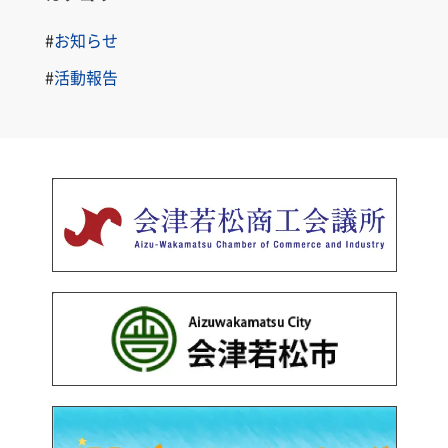
投
稿
#
お知らせ
#
活動報告