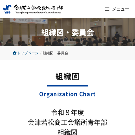
コ
メニュー
ン
テ
組織図・委員会
ン
ツ
へ
トップページ
/
組織図・委員会
ス
キ
組織図
ッ
プ
Organization Chart
令和８年度
会津若松商工会議所青年部
組織図