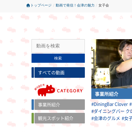
トップページ
/
動画で発信！会津の魅力
/
女子会
検索
すべての動画
事業所紹介
#DiningBar Clover
事業所紹介
#ダイニングバー ク
#会津のグルメ
#女
観光スポット紹介