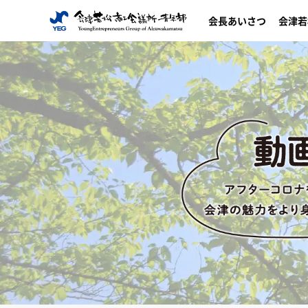
コ
会長あいさつ
会津若
ン
テ
ン
ツ
へ
ス
キ
ッ
プ