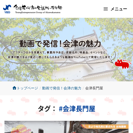
コ
メニュー
ン
テ
ン
ツ
へ
ス
キ
ッ
トップページ
/
動画で発信！会津の魅力
/
会津長門屋
プ
タグ：
#会津長門屋