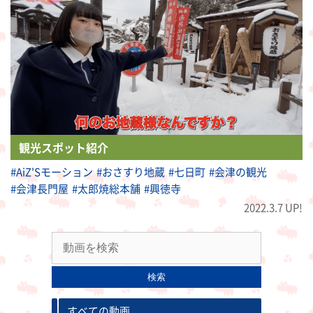
観光スポット紹介
#AiZ'Sモーション
#おさすり地蔵
#七日町
#会津の観光
#会津長門屋
#太郎焼総本舗
#興徳寺
2022.3.7 UP!
検索
すべての動画